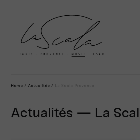
La
Scala
PARIS
PROVENCE
MUSIC
ESAR
•
•
•
Home
/
Actualités
/
La Scala Provence
Actualités
— La Scal