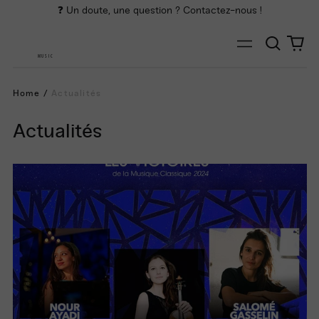
❓ Un doute, une question ? Contactez-nous !
Cherch
0
Menu
art
MUSIC
Home
/
Actualités
Actualités