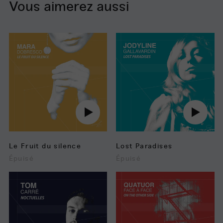
Vous aimerez aussi
Le
Lost
Fruit
Paradises
du
silence
Jouer
Jouer
audio
audio
Le Fruit du silence
Lost Paradises
Épuisé
Épuisé
Noctuelles
On
the
Other
Side