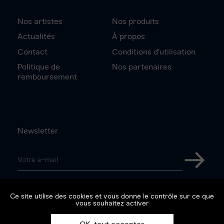
Nos artistes
Nos produits
Actualités
À propos
Contact
Conditions d'utilisation
Politique de
Nos partenaires
remboursement
Newsletter
Adresse
e-
S'inscri
mail
Suivez-nous sur
Ce site utilise des cookies et vous donne le contrôle sur ce que
vous souhaitez activer
Facebook
Instagram
Twitter
Youtube