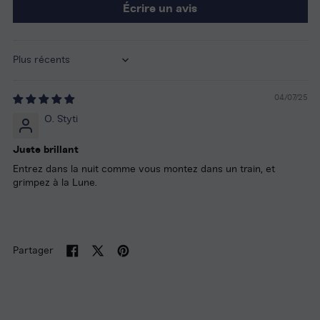
Écrire un avis
Sort by
04/07/25
O. Styti
Juste brillant
Entrez dans la nuit comme vous montez dans un train, et
grimpez à la Lune.
Partager
Partager
Tweeter
Épingler
sur
sur
sur
Facebook
Twitter
Pinterest