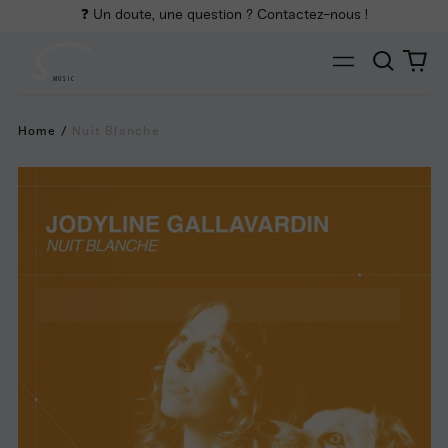
❓ Un doute, une question ? Contactez-nous !
Cherch
0
Menu
art
MUSIC
Home
/
Nuit Blanche