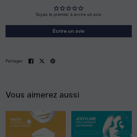
Soyez le premier à écrire un avis
Écrire un avis
Partager
Partager
Tweeter
Épingler
sur
sur
sur
Facebook
Twitter
Pinterest
Vous aimerez aussi
Le
Lost
Fruit
Paradises
du
silence