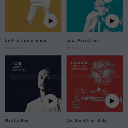
Jouer
Jouer
audio
audio
Le Fruit du silence
Lost Paradises
Épuisé
Épuisé
Noctuelles
On
the
Other
Side
Jouer
Jouer
audio
audio
Noctuelles
On the Other Side
Épuisé
Épuisé