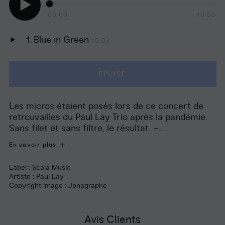
Piste
Pist
précéd
sui
00:00
10:03
Jouer
audio
Blue in Green
10:03
Jouer
audio
ÉPUISÉ
Les micros étaient posés lors de ce concert de
retrouvailles du Paul Lay Trio après la pandémie.
Sans filet et sans filtre, le résultat -...
En savoir plus
Label : Scala Music
Artiste : Paul Lay
Copyright image : Jonagraphe
Avis Clients