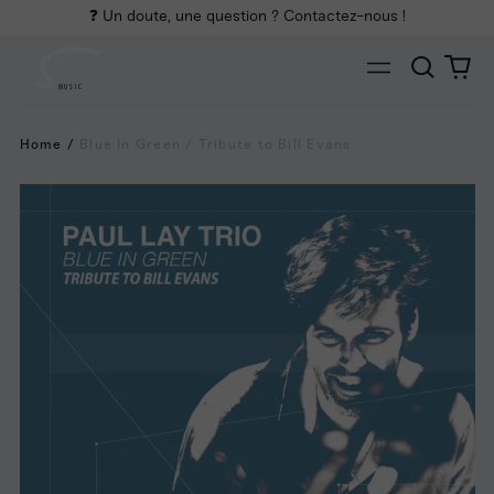
❓ Un doute, une question ? Contactez-nous !
Cherch
0
Menu
art
MUSIC
Home
/
Blue In Green / Tribute to Bill Evans