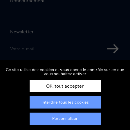
remboursement
Newsletter
Adresse
e-
S'inscri
mail
Suivez-nous sur
Ce site utilise des cookies et vous donne le contrôle sur ce que
vous souhaitez activer
Facebook
Instagram
Twitter
Youtube
OK, tout accepter
Interdire tous les cookies
Mentions légales
Politique de confidentialité
Conditions générales de vente
Personnaliser
Gestion du consentement cookies