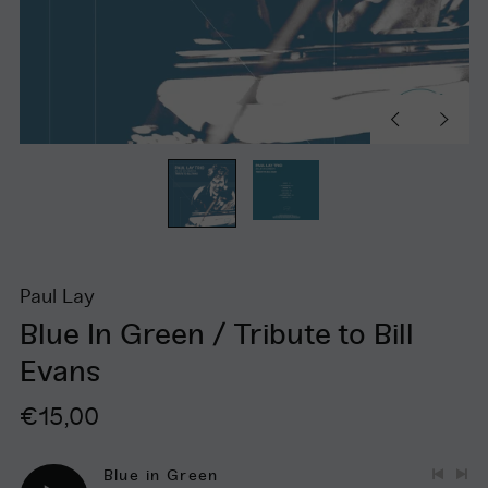
Diapositive
Diapos
précédente
suivan
Paul Lay
Blue In Green / Tribute to Bill
Evans
Prix
€15,00
régulier
Blue in Green