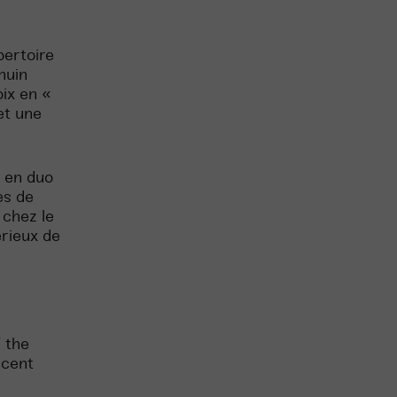
pertoire
nuin
oix en «
et une
 en duo
es de
 chez le
érieux de
 the
ncent