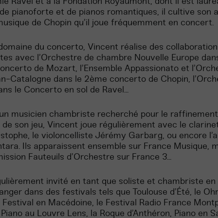
ie Ravel et à la Fondation Royaumont, dont il est lauré
de pianoforte et de pianos romantiques, il cultive son 
musique de Chopin qu’il joue fréquemment en concert.
domaine du concerto, Vincent réalise des collaboration
tes avec l’Orchestre de chambre Nouvelle Europe dans
ncerto de Mozart, l’Ensemble Appassionato et l’Orch
n-Catalogne dans le 2ème concerto de Chopin, l’Orch
s le Concerto en sol de Ravel...
n musicien chambriste recherché pour le raffinement 
 de son jeu, Vincent joue régulièrement avec le clarinet
stophe, le violoncelliste Jérémy Garbarg, ou encore l’al
ntara. Ils apparaissent ensemble sur France Musique, me
mission Fauteuils d’Orchestre sur France 3...
égulièrement invité en tant que soliste et chambriste e
tranger dans des festivals tels que Toulouse d’Été, le Oh
estival en Macédoine, le Festival Radio France Montpe
Piano au Louvre Lens, la Roque d’Anthéron, Piano en S