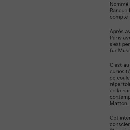
Nommé Ré
Banque P
compte p
Après av
Paris ave
s’est pe
für Musi
C’est au
curiosit
de coule
répertoi
de la na
contempo
Matton.
Cet inte
conscien