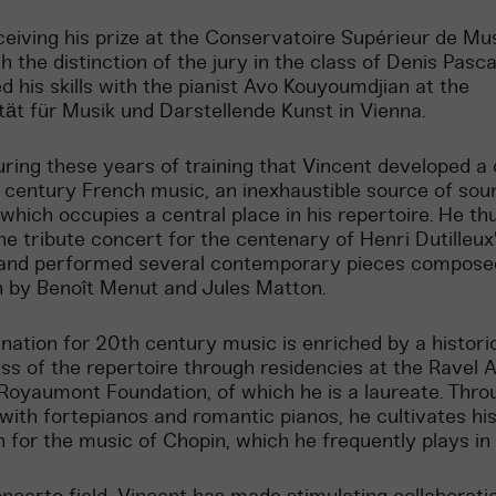
ceiving his prize at the Conservatoire Supérieur de Mu
h the distinction of the jury in the class of Denis Pasca
d his skills with the pianist Avo Kouyoumdjian at the
tät für Musik und Darstellende Kunst in Vienna.
uring these years of training that Vincent developed a 
 century French music, an inexhaustible source of sou
 which occupies a central place in his repertoire. He th
the tribute concert for the centenary of Henri Dutilleux'
 and performed several contemporary pieces composed
 by Benoît Menut and Jules Matton.
ination for 20th century music is enriched by a histori
s of the repertoire through residencies at the Ravel
Royaumont Foundation, of which he is a laureate. Thro
with fortepianos and romantic pianos, he cultivates hi
n for the music of Chopin, which he frequently plays in