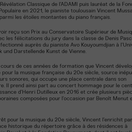
vélation Classique de l’ADAMI puis lauréat de la Fon
opulaire en 2021, le pianiste toulousain Vincent Muss
armi les étoiles montantes du piano français.
oir reçu son Prix au Conservatoire Supérieur de Musi
c les félicitations du jury dans la classe de Denis Pascal
rfectionné auprès du pianiste Avo Kouyoumdjian à l’Uni
k und Darstellende Kunst de Vienne.
 cours de ces années de formation que Vincent dével
é pour la musique française du 20e siècle, source inépu
urs sonores, qui occupe une place centrale dans son
re. Il prend ainsi part au concert hommage pour le cen
issance d’Henri Dutilleux en 2016 et crée plusieurs piè
raines composées pour l’occasion par Benoît Menut e
rêt pour la musique du 20e siècle, Vincent l’enrichit pa
ce historique du répertoire grâce à des résidences à