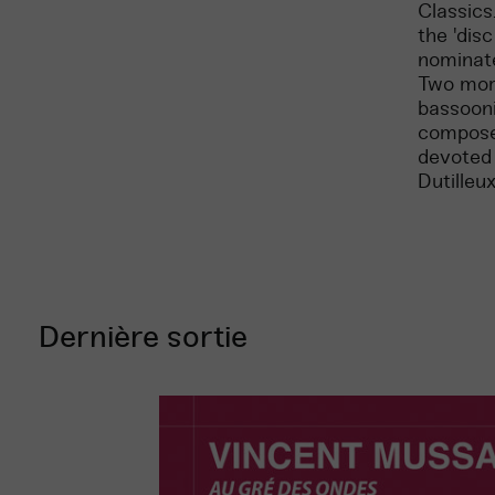
Classics
the 'dis
nominate
Two more
bassooni
composer
devoted 
Dutilleux
Dernière sortie