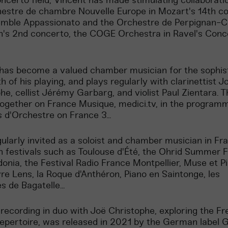
oncerto field, Vincent has made stimulating collaborati
estre de chambre Nouvelle Europe in Mozart's 14th co
emble Appassionato and the Orchestre de Perpignan-C
n's 2nd concerto, the COGE Orchestra in Ravel's Conc
has become a valued chamber musician for the sophist
h of his playing, and plays regularly with clarinettist J
he, cellist Jérémy Garbarg, and violist Paul Zientara. 
ogether on France Musique, medici.tv, in the program
s d'Orchestre on France 3...
gularly invited as a soloist and chamber musician in Fr
n festivals such as Toulouse d'Été, the Ohrid Summer F
onia, the Festival Radio France Montpellier, Muse et P
re Lens, la Roque d'Anthéron, Piano en Saintonge, les
s de Bagatelle...
t recording in duo with Joë Christophe, exploring the F
repertoire, was released in 2021 by the German label 