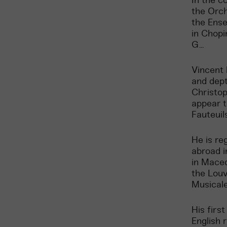
In the c
the Orch
the Ens
in Chopi
G...
Vincent 
and dept
Christop
appear t
Fauteuil
He is re
abroad i
in Maced
the Louv
Musicale
His firs
English 