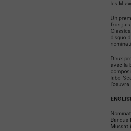
les Music
Un premi
français
Classics
disque d
nominati
Deux pro
avec la 
composit
label Sc
l’oeuvre 
ENGLIS
Nominate
Banque P
Mussat i