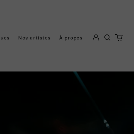
Se
Chercher
0
ques
Nos artistes
À propos
connecter
articl