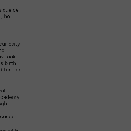
sique de
l, he
curiosity
nd
us took
s birth
 for the
cal
 Academy
ugh
s
 concert.