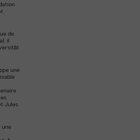
dation
at
que de
, il
versität
oppe une
isable
tenaire
ces
t Jules
r une