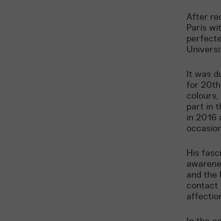
After re
Paris wit
perfecte
Universi
It was d
for 20th
colours,
part in 
in 2016
occasion
His fasc
awarenes
and the 
contact 
affectio