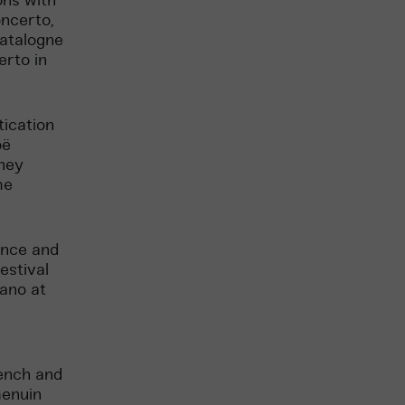
ons with
ncerto,
atalogne
erto in
ication
oë
They
me
ance and
estival
iano at
rench and
Genuin