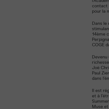
l’Académ
contact 
pour la 
Dans le 
stimulan
14ème co
Perpigna
COGE dan
Devenu u
richesse
Joë Chri
Paul Zie
dans l’é
Il est r
et à l’é
Summer F
Muse et 