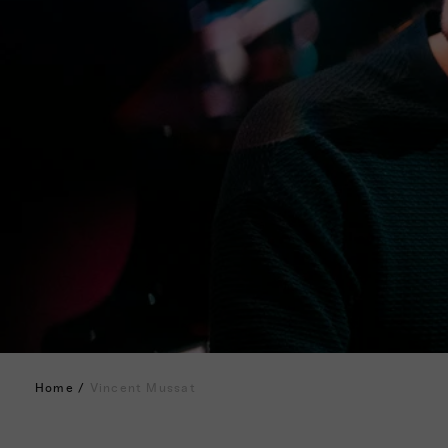
Home
/
Vincent Mussat