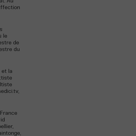
at. Au
affection
s
 le
estre de
estre du
et la
tiste
tiste
dici.tv,
n France
rid
llier,
aintonge,