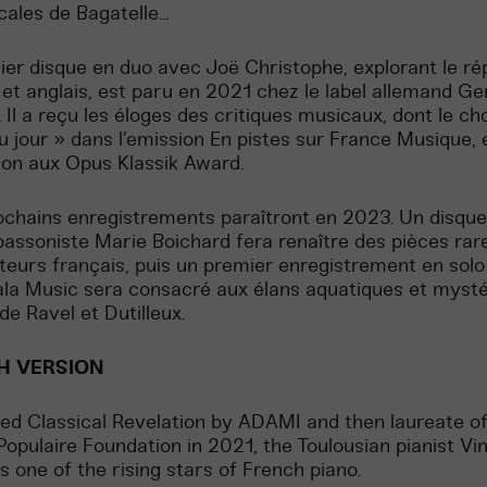
ales de Bagatelle...
er disque en duo avec Joë Christophe, explorant le ré
 et anglais, est paru en 2021 chez le label allemand Ge
. Il a reçu les éloges des critiques musicaux, dont le ch
u jour » dans l’emission En pistes sur France Musique, 
on aux Opus Klassik Award.
chains enregistrements paraîtront en 2023. Un disque
bassoniste Marie Boichard fera renaître des pièces rar
eurs français, puis un premier enregistrement en solo
ala Music sera consacré aux élans aquatiques et myst
de Ravel et Dutilleux.
H VERSION
d Classical Revelation by ADAMI and then laureate of
opulaire Foundation in 2021, the Toulousian pianist Vi
s one of the rising stars of French piano.