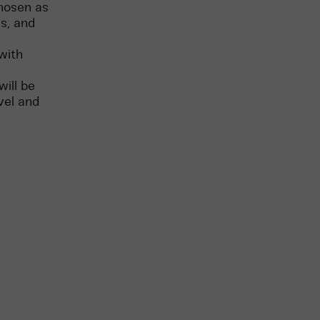
chosen as
s, and
with
will be
vel and