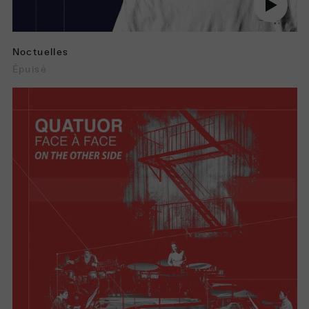
audio
Noctuelles
Épuisé
On
the
Other
Side