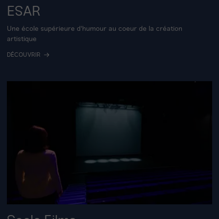
ESAR
Une école supérieure d'humour au coeur de la création
artistique
DÉCOUVRIR