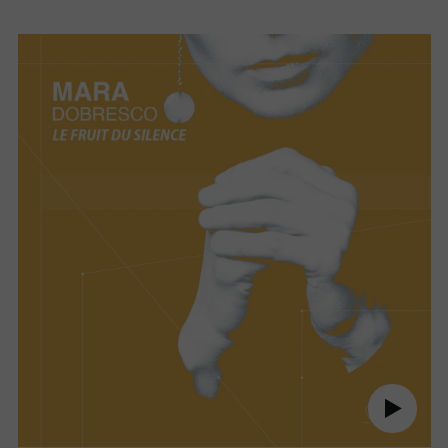
Le
Fruit
du
silence
Jouer
audio