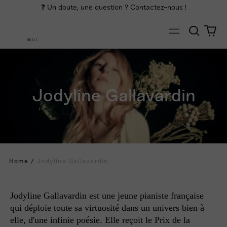
❓ Un doute, une question ? Contactez-nous !
Cherch
0
Menu
art
MUSIC
Jodyline Gallavardin
Home
/
Jodyline Gallavardin
Jodyline Gallavardin est une jeune pianiste française
qui déploie toute sa virtuosité dans un univers bien à
elle, d'une infinie poésie. Elle reçoit le Prix de la