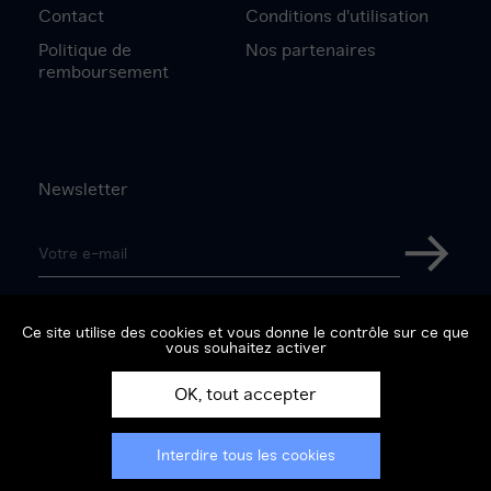
Contact
Conditions d'utilisation
Politique de
Nos partenaires
remboursement
Newsletter
Adresse
e-
S'inscri
mail
Suivez-nous sur
Ce site utilise des cookies et vous donne le contrôle sur ce que
vous souhaitez activer
Facebook
Instagram
Twitter
Youtube
OK, tout accepter
Interdire tous les cookies
Mentions légales