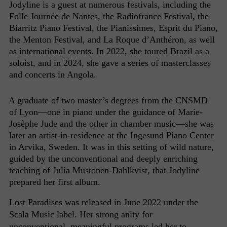
Jodyline is a guest at numerous festivals, including the
Folle Journée de Nantes, the Radiofrance Festival, the
Biarritz Piano Festival, the Pianissimes, Esprit du Piano,
the Menton Festival, and La Roque d’Anthéron, as well
as international events. In 2022, she toured Brazil as a
soloist, and in 2024, she gave a series of masterclasses
and concerts in Angola.
A graduate of two master’s degrees from the CNSMD
of Lyon—one in piano under the guidance of Marie-
Josèphe Jude and the other in chamber music—she was
later an artist-in-residence at the Ingesund Piano Center
in Arvika, Sweden. It was in this setting of wild nature,
guided by the unconventional and deeply enriching
teaching of Julia Mustonen-Dahlkvist, that Jodyline
prepared her first album.
Lost Paradises was released in June 2022 under the
Scala Music label.
Her strong anity for
unconventional, meaningful programs led her to