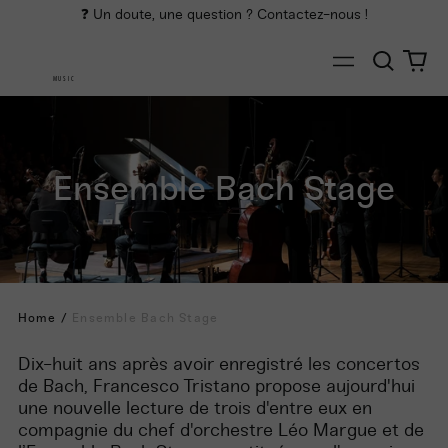
❓ Un doute, une question ? Contactez-nous !
Cherch
0
Menu
art
MUSIC
Ensemble Bach Stage
Home
/
Ensemble Bach Stage
Dix-
huit
ans
après
avoir
enregistre
́ les concertos
de Bach, Francesco Tristano propose
aujourd'hui
une
nouvelle lecture de trois
d'entre
eux
en
compagnie du chef
d'orchestre
Léo
Margue et de