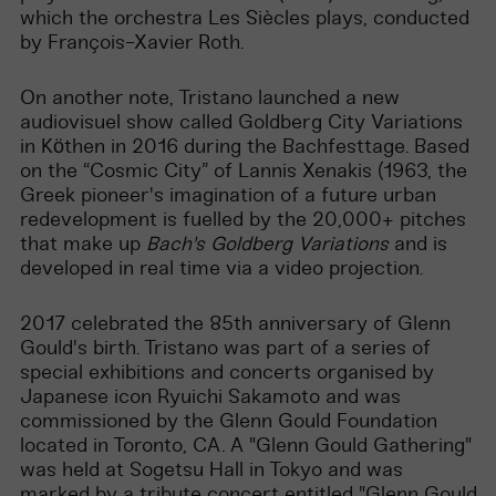
which the orchestra Les Siècles plays, conducted
by François-Xavier Roth.
On another note, Tristano launched a new
audiovisuel show called Goldberg City Variations
in Köthen in 2016 during the Bachfesttage. Based
on the “Cosmic City” of Lannis Xenakis (1963, the
Greek pioneer's imagination of a future urban
redevelopment is fuelled by the 20,000+ pitches
that make up
Bach's Goldberg Variations
and is
developed in real time via a video projection.
2017 celebrated the 85th anniversary of Glenn
Gould's birth. Tristano was part of a series of
special exhibitions and concerts organised by
Japanese icon Ryuichi Sakamoto and was
commissioned by the Glenn Gould Foundation
located in Toronto, CA. A "Glenn Gould Gathering"
was held at Sogetsu Hall in Tokyo and was
marked by a tribute concert entitled "Glenn Gould