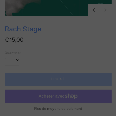
Diapositive
Diapos
précédente
suivan
Bach Stage
Prix
€15,00
régulier
Quantité:
ÉPUISÉ
Plus de moyens de paiement