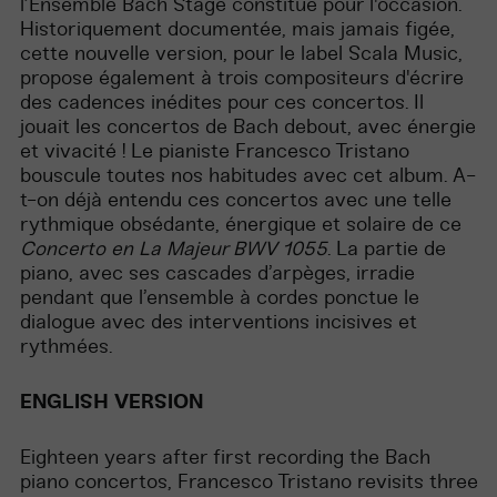
l’Ensemble
Bach Stage
constitue
́ pour
l'occasion
.
Historiquement
documentée
,
mais
jamais
figée
,
cette
nouvelle version, pour le label Scala Music,
propose
également
à trois
compositeurs
d'écrire
des cadences
inédites
pour
ces
concertos. Il
jouait
les concertos de Bach
debout
,
avec
énergie
et
vivacite
́ ! Le
pianiste
Francesco Tristano
bouscule
toutes
nos
habitudes avec
cet
album. A-
t-on
déja
̀ entendu
ces
concertos avec
une
telle
rythmique
obsédante
,
énergique
et
solaire
de
ce
Concerto
en
La
Majeur
BWV 1055
. La
partie
de
piano, avec
ses
cascades
d’arpèges
,
irradie
pendant que
l’ensemble
à
cordes
ponctue
le
dialogue avec des interventions
incisives
et
rythmées
.
ENGLISH VERSION
Eighteen years after first recording the Bach
piano concertos, Francesco Tristano revisits three