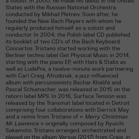
a soloist. In 2000, he made his debut in the United
States with the Russian National Orchestra
conducted by Mikhail Pletnev. Soon after, he
founded the New Bach Players with whom he
regularly produced himself as a soloist and
conductor. In 2004, the Polish label CD published
its booklet of two CD’s of the Bach Keyboard
Concertos. Tristano started working with the
Berliner techno label Get Physical Music in 2014,
starting with the piano EP, with Hats & Stabs as
well as LudePre, a twelve-minute work partnering
with Carl Craig. Afrodiziak, a jazz-influenced
album with percussionists Bachar Khalifé and
Pascal Schumacher, was released in 2015 on the
reborn label MPS. In 2016, Surface Tension was
released by the Transmat label located in Detroit
comprising four collaborations with Derrick May
and a remix from Tristano of «
Merry Christmas
Mr. Lawrence
» originally composed by Ryuichi
Sakamoto. Tristano arranged, orchestrated and
played on the album Versus (2017) from Craig, in